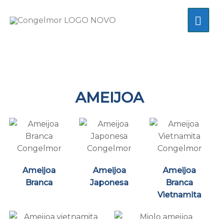
Skip
MA
to
content
ME
AMEIJOA
Ameijoa
Ameijoa
Ameijoa
Branca
Japonesa
Branca
Vietnamita