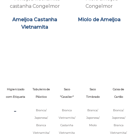
Ameijoa Castanha
Miolo de Ameijoa
Vietnamita
Higienizado
Tabuleiro de
Saco
Saco
Caixa de
com Etiqueta
Plástico
"Cavalier"
Timbrado
Cartão
-
Branca/
Branca
Branca/
Branca/
Japonesa/
Vietnamita/
Japonesa/
Japonesa/
Branca
Castanha
Miolo
Branca
Vietnamita/
Vietnamita
Vietnamita/