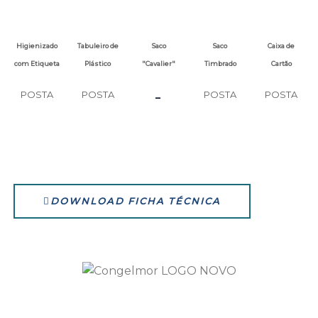
Higienizado
Tabuleiro de
Saco
Saco
Caixa de
com Etiqueta
Plástico
"Cavalier"
Timbrado
Cartão
-
POSTA
POSTA
POSTA
POSTA
DOWNLOAD FICHA TÉCNICA