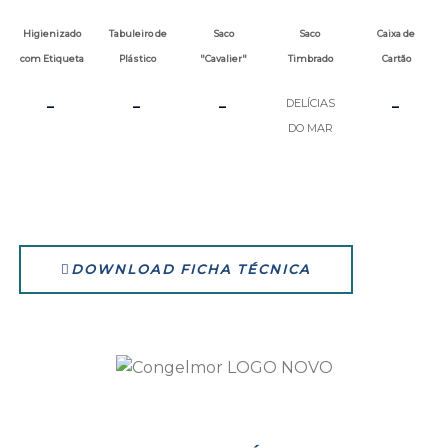
Higienizado
Tabuleiro de
Saco
Saco
Caixa de
com Etiqueta
Plástico
"Cavalier"
Timbrado
Cartão
-
-
-
-
DELÍCIAS
DO MAR
DOWNLOAD FICHA TÉCNICA