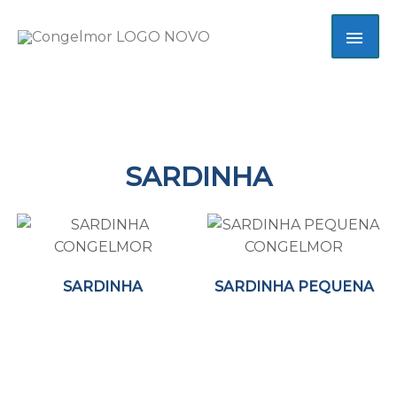
Skip
MAI
to
content
ME
SARDINHA
SARDINHA
SARDINHA PEQUENA