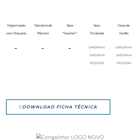
Higienizado
Tabuleiro de
Saco
Saco
Caixa de
com Etiqueta
Plástico
"Cavalier"
Timbrado
Cartão
-
-
-
SARDINHA/
SARDINHA/
SARDINHA
SARDINHA
PEQUENA
PEQUENA
DOWNLOAD FICHA TÉCNICA